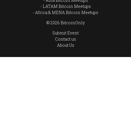
Asia Bitcoin Meetups
LATAM Bitcoin Meetups
Africa & MENA Bitcoin Meetups
© 2026 BitcoinOnly
Submit Event
Contact us
About Us