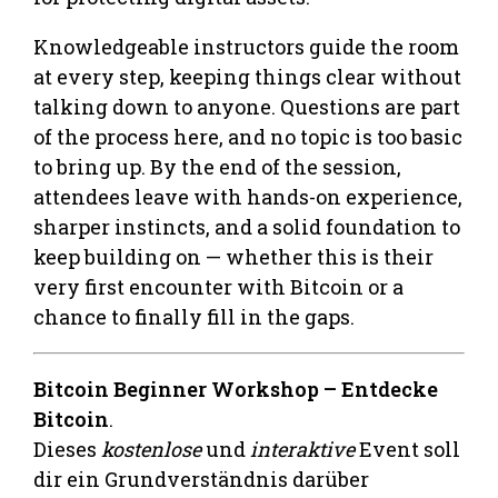
Knowledgeable instructors guide the room
at every step, keeping things clear without
talking down to anyone. Questions are part
of the process here, and no topic is too basic
to bring up. By the end of the session,
attendees leave with hands-on experience,
sharper instincts, and a solid foundation to
keep building on — whether this is their
very first encounter with Bitcoin or a
chance to finally fill in the gaps.
Bitcoin Beginner Workshop – Entdecke
Bitcoin
.
Dieses
kostenlose
und
interaktive
Event soll
dir ein Grundverständnis darüber