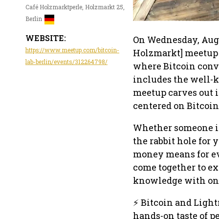
Café Holzmarktperle, Holzmarkt 25,
Berlin
WEBSITE:
On Wednesday, Augu
https://www.meetup.com/bitcoin-
Holzmarkt] meetup
lab-berlin/events/312264798/
where Bitcoin conve
includes the well-k
meetup carves out i
centered on Bitcoin
Whether someone is 
the rabbit hole for
money means for ever
come together to ex
knowledge with one
⚡ Bitcoin and Light
hands-on taste of pe