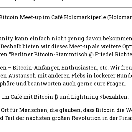
itcoin Meet-up im Café Holzmarktperle (Holzmar
unity kann einfach nicht genug davon bekommen
 Deshalb bieten wir dieses Meet-up als weitere Op
en “Berliner Bitcoin-Stammtisch @ Friedel Richte
n – Bitcoin-Anfänger, Enthusiasten, etc. Wir fre
n Austausch mit anderen Plebs in lockerer Rund
häre und beantworten auch gerne eure Fragen.
r im Café mit Bitcoin ₿ und Lightning ⚡bezahlen.
e Ort für Menschen, die glauben, dass Bitcoin die W
 Teil der nächsten großen Revolution in der Fin