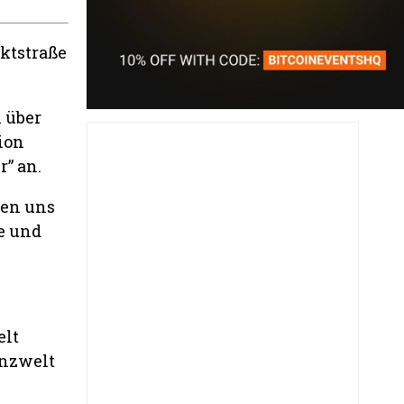
ktstraße
 über
tion
r” an.
uen uns
e und
elt
anzwelt