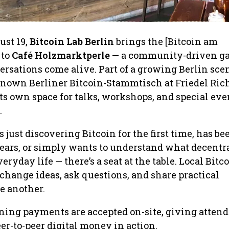
st 19,
Bitcoin Lab Berlin
brings the [Bitcoin am
 to
Café Holzmarktperle
— a community-driven g
rsations come alive. Part of a growing Berlin sce
nown Berliner Bitcoin-Stammtisch at Friedel Richt
ts own space for talks, workshops, and special eve
.
just discovering Bitcoin for the first time, has b
 years, or simply wants to understand what decentr
yday life — there’s a seat at the table. Local Bitc
change ideas, ask questions, and share practical
 another.
ning payments are accepted on-site, giving attend
er-to-peer digital money in action.