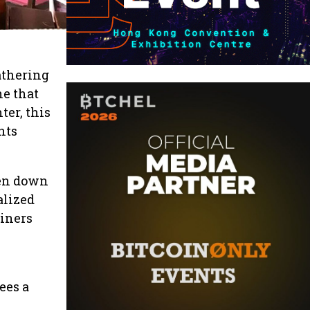
athering
ne that
er, this
nts
een down
alized
oiners
ees a