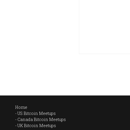
Home
US Bitcoin Meetups
Canada Bitcoin Meetups
UK Bitcoin Meetups