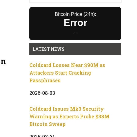
Bitcoin Price (24h):
Error
--
LATEST NEWS
in
Coldcard Losses Near $90M as
Attackers Start Cracking
Passphrases
2026-08-03
Coldcard Issues Mk3 Security
Warning as Experts Probe $38M
Bitcoin Sweep
2026-07-31