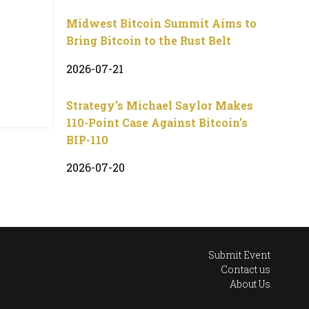
Midwest Bitcoin Summit Aims to
Bring Bitcoin to the Rust Belt
2026-07-21
Strategy’s Michael Saylor Makes
110-Point Case Against Bitcoin’s
BIP-110
2026-07-20
Submit Event
Contact us
About Us