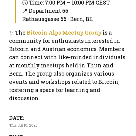
🕔 Time: 7:00 PM – 10:00 PM CEST
📍 Department 66
Rathausgasse 66 · Bern, BE
✨ The
Bitcoin Alps Meetup Group
is a
community for enthusiasts interested in
Bitcoin and Austrian economics. Members
can connect with like-minded individuals
at monthly meetups held in Thun and
Bern. The group also organizes various
events and workshops related to Bitcoin,
fostering a space for learning and
discussion.
DATE:
Thu, Jul 10, 2025