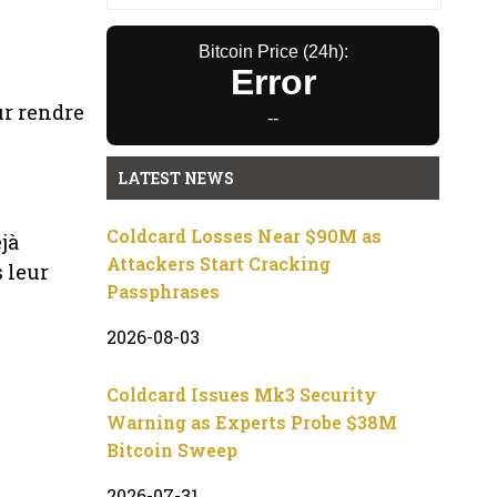
Bitcoin Price (24h):
Error
ur rendre
--
LATEST NEWS
Coldcard Losses Near $90M as
jà
Attackers Start Cracking
 leur
Passphrases
2026-08-03
Coldcard Issues Mk3 Security
Warning as Experts Probe $38M
Bitcoin Sweep
2026-07-31