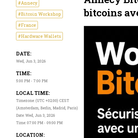
#Annecy
bitcoins av
#Bitcoin Workshop
#France
#Hardware Wallets
DATE:
Wed, Jun 3, 2026
TIME:
5:00 PM - 7:00 PM
LOCAL TIME:
Timezone: (UTC +02:00) CEST
(Amsterdam, Berlin, Madrid, Paris)
Date: Wed, Jun 3, 2026
Time: 07:00 PM - 09:00 PM
LOCATION: