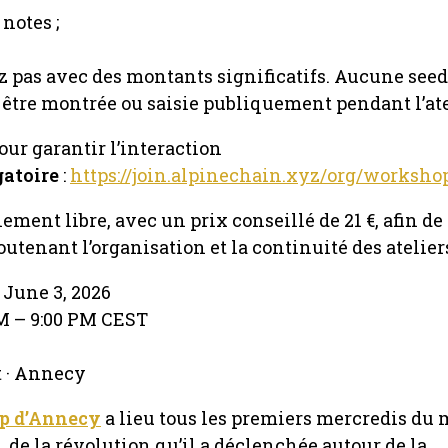
notes ;
z pas avec des montants significatifs. Aucune seed
 être montrée ou saisie publiquement pendant l’ate
our garantir l’interaction
gatoire
:
https://join.alpinechain.xyz/org/worksho
iement libre, avec un prix conseillé de 21 €, afin de
outenant l’organisation et la continuité des atelier
June 3, 2026
PM – 9:00 PM CEST
t · Annecy
p d’Annecy
a lieu tous les premiers mercredis du 
, de la révolution qu’il a déclenchée autour de la