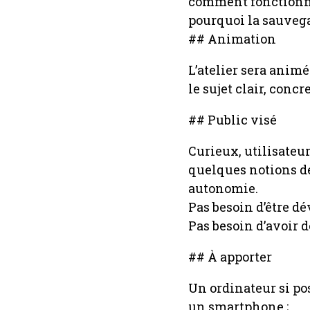
comment fonctionne 
pourquoi la sauvega
## Animation
L’atelier sera anim
le sujet clair, concr
## Public visé
Curieux, utilisateu
quelques notions de
autonomie.
Pas besoin d’être d
Pas besoin d’avoir 
## À apporter
Un ordinateur si pos
un smartphone ;