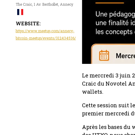
The Craic, 1 Av. Berthollet, Annecy
WEBSITE:
https://www.meetup.com/annecy-
bitcoin-meetup/events/312434536/
Le mercredi 3 juin
Craic du Novotel A
wallets.
Cette session suit 
premier mercredi d
Après les bases du w
des UTXO, nous abor