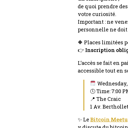
de quoi prendre des 
votre curiosité.
Important : ne vene
personnelle ne doit
🔶 Places limitées p
👉
Inscription obli
L’accès se fait en pa
accessible tout en s
Wednesday, 
🕔 Time: 7:00 
📍 The Craic
1 Av. Bertholle
✨ Le
Bitcoin Meetu
y discute du bitcoin