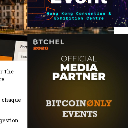
ar The
re
s chaque
 gestion