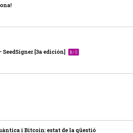
lona!
– SeedSigner [3a edición]
₿ / $
ntica i Bitcoin: estat de la qüestió