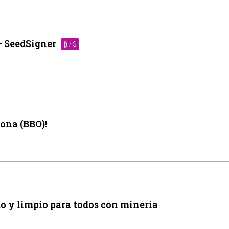
 – SeedSigner
₿ / $
lona (BBO)!
do y limpio para todos con minería