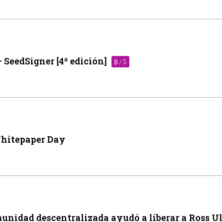
– SeedSigner [4ª edición]
₿ / $
 Whitepaper Day
nidad descentralizada ayudó a liberar a Ross Ul